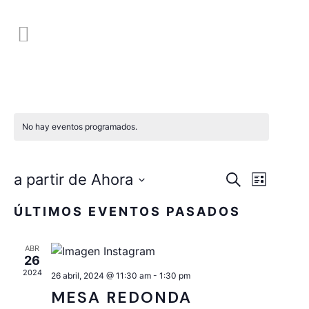
No hay eventos programados.
NAVEG
NAV
a partir de Ahora
Buscar
Lista
DE
Seleccionar
DE
ÚLTIMOS EVENTOS PASADOS
fecha.
VIST
BÚSQU
DE
ABR
Y
26
EVE
2024
26 abril, 2024 @ 11:30 am
-
1:30 pm
VISTA
MESA REDONDA